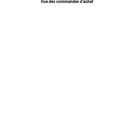
Vue des commandes d’achat
ok
App
n
am