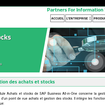
Partners For Informatio
ACCUEIL
L'ENTREPRISE
PRODUI
ocks
ks
tion des achats et stocks
ule Achats et stocks de SAP Business All-in-One concerne la gest
s d'un point de vue achats et gestion des stocks. Il intègre les fonctio
que: