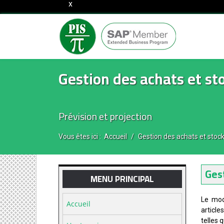
Gestion des achats et st
Prévision et projection
Vous êtes ici :
Accueil
Gestion des achats et stoc
Ges
MENU PRINCIPAL
Le mod
Accueil
article
telles 