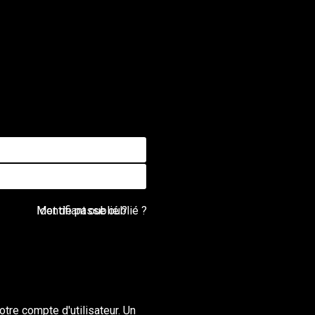
Mot de passe oublié ?
Identifiant oublié ?
otre compte d'utilisateur. Un